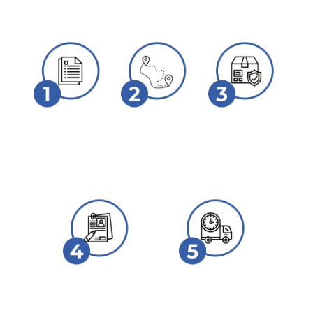
Оставляете заявку
Согласовываете
Готовим груз к
способ доставки и
отправке
маршрут
Таможенное
Доставка до
оформление
вашего склада