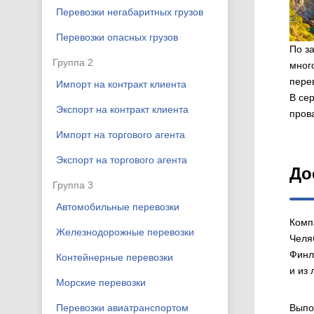
Перевозки негабаритных грузов
Перевозки опасных грузов
По з
Группа 2
мног
пере
Импорт на контракт клиента
В се
Экспорт на контракт клиента
прова
Импорт на торгового агента
Экспорт на торгового агента
До
Группа 3
Автомобильные перевозки
Комп
Железнодорожные перевозки
Челя
Финл
Контейнерные перевозки
и из 
Морские перевозки
Перевозки авиатранспортом
Выпо