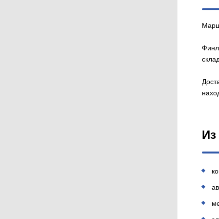
Марш
Финл
скла
Доста
наход
Из
к
ав
м