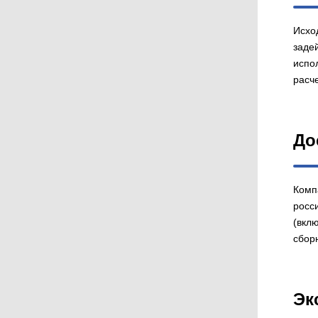
Исхо
заде
испо
расче
До
Комп
росс
(вкл
сбор
Эк