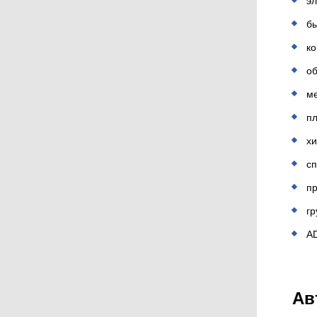
эл
бы
ко
об
м
п
х
с
пр
гр
A
Ав