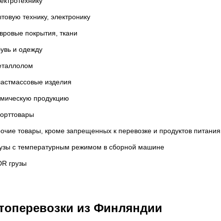
ектротехнику
товую технику, электронику
вровые покрытия, ткани
увь и одежду
еталлолом
ластмассовые изделия
имическую продукцию
порттовары
очие товары, кроме запрещенных к перевозке и продуктов питания
узы с температурным режимом в сборной машине
DR грузы
топеревозки из Финляндии