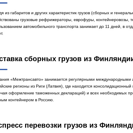
дя из габаритов и других характеристик грузов (сборных и генерал
йствованы грузовые рефрижераторы, еврофуры, контейнеровозы, те
льзованием автомобильного транспорта занимает до 11 дней, в о
т.
ставка сборных грузов из Финлянди
ания «Межтрансавто» занимается регулярными международными авт
ийские регионы из Риги (Латвия), где находится консолидационны
ючая оформление таможенных деклараций) и всех необходимых про
ным контейнером в Россию.
спресс перевозки грузов из Финлянд