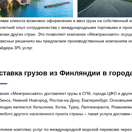
аявке клиента возможно оформление и ввоз груза на собственный
олетний опыт сотрудничества с международными торговыми и про
возки других стран. Это позволяет компании «Межтрансавто» осуще
рвисных решениях мы предлагаем производственным компаниям исп
йдера 3PL услуг.
ставка грузов из Финляндии в город
ания «Межтрансавто» доставляет грузы в СПб, города ЦФО и други
бинск, Нижний Новгород, Ростов-на-Дону, Екатеринбург. Основными
яндии являются Хельсинки, Котка, Турку, Лаппеенранта, Рованиеми
любого другого населенного пункта страны – такая услуга доставки
лняем комплекс услуг по международной морской перевозке чере