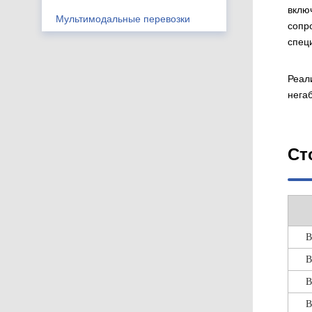
вклю
Мультимодальные перевозки
сопр
спец
Реал
негаб
Ст
В
В
В
В