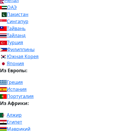
Непал
ОАЭ
Пакистан
Сингапур
Тайвань
Тайланд
Турция
Филиппины
Южная Корея
Япония
Из Европы:
Греция
Испания
Португалия
Из Африки:
Алжир
Египет
Маврикий