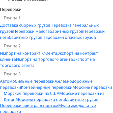
Перевозки
Группа 1
Доставка сборных грузов
Перевозка генеральных
грузов
Перевозки малогабаритных грузов
Перевозки
негабаритных грузов
Перевозки опасных грузов
Группа 2
Импорт на контракт клиента
Экспорт на контракт
клиента
Импорт на торгового агента
Экспорт на
торгового агента
Группа 3
Автомобильные перевозки
Железнодорожные
перевозки
Контейнерные перевозки
Морские перевозки
Морские перевозки из США
Морские перевозки из
Китая
Морские перевозки негабаритных грузов
Перевозки авиатранспортом
Мультимодальные
перевозки