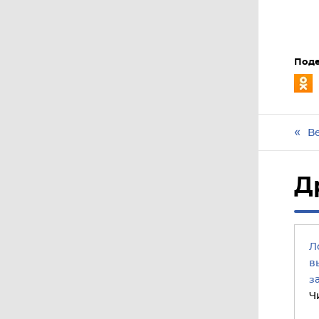
Поде
В
Д
Л
в
з
Ч