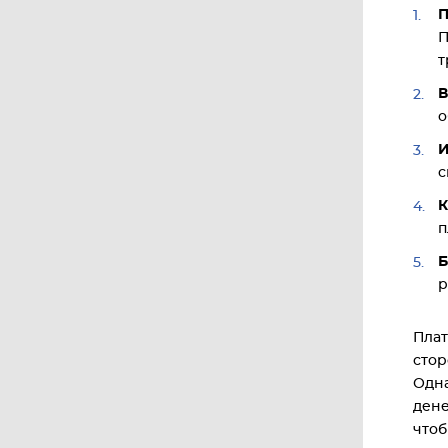
П
П
т
В
о
И
с
К
п
Б
р
Плат
стор
Одна
дене
чтоб