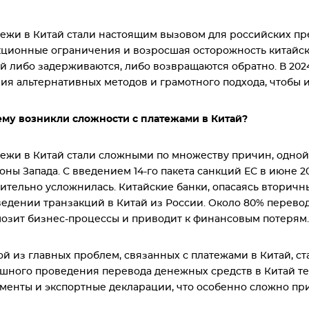
ежи в Китай стали настоящим вызовом для российских пр
ционные ограничения и возросшая осторожность китайски
й либо задерживаются, либо возвращаются обратно. В 202
ия альтернативных методов и грамотного подхода, чтобы 
му возникли сложности с платежами в Китай?
ежи в Китай стали сложными по множеству причин, одной
оны Запада. С введением 14-го пакета санкций ЕС в июне 2
ительно усложнилась. Китайские банки, опасаясь вторичны
едении транзакций в Китай из России. Около 80% перевод
озит бизнес-процессы и приводит к финансовым потерям.
й из главных проблем, связанных с платежами в Китай, с
шного проведения перевода денежных средств в Китай т
менты и экспортные декларации, что особенно сложно при