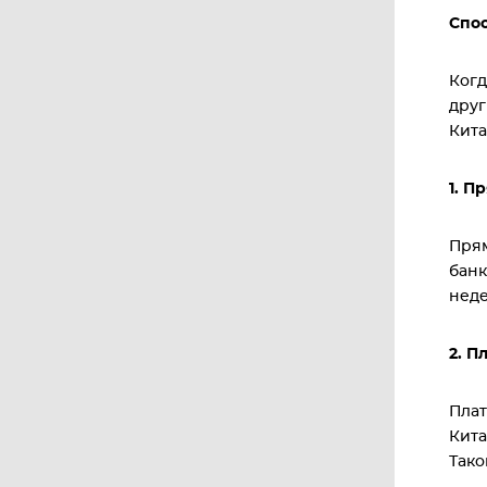
Спос
Когд
друг
Кита
1. П
Прям
банк
неде
2. П
Плат
Кита
Тако