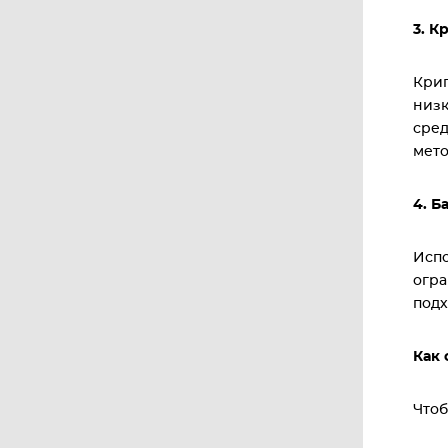
3. 
Крип
низк
сред
мето
4. Б
Испо
огра
подх
Как 
Чтоб