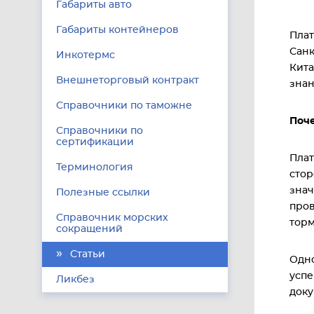
Габариты авто
Габариты контейнеров
Плат
Санк
Инкотермс
Кита
Внешнеторговый контракт
знан
Справочники по таможне
Поче
Справочники по
сертификации
Плат
Терминология
стор
знач
Полезные ссылки
пров
Справочник морских
торм
сокращений
Статьи
Одно
успе
Ликбез
доку