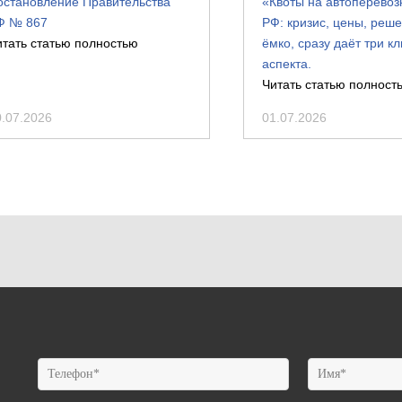
остановление Правительства
«Квоты на автоперевозк
Ф № 867
РФ: кризис, цены, реш
итать статью полностью
ёмко, сразу даёт три к
аспекта.
Читать статью полност
0.07.2026
01.07.2026