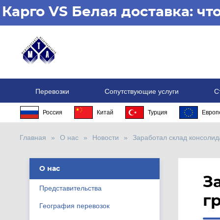
Карго VS Белая доставка: ч
Перевозки
Сопутствующие услуги
С
Россия
Китай
Турция
Европ
Главная
О нас
Новости
Заработал склад консолид
О нас
З
Представительства
г
География перевозок