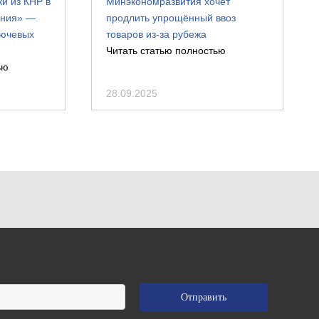
и из КНР в
Минэкономразвития хочет
ения» —
продлить упрощённый ввоз
лючевых
товаров из-за рубежа
Читать статью полностью
ью
28.09.2025