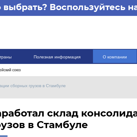
то выбрать? Воспользуйтесь 
траны
Полезная информация
О компании
ейский союз
ации сборных грузов в Стамбуле
аработал склад консолид
рузов в Стамбуле