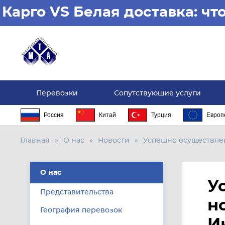
Карго VS Белая доставка: ч
Перевозки
Сопутствующие услуги
Россия
Китай
Турция
Европ
Главная
О нас
Новости
Успешно осуществлен
О нас
У
Представительства
н
География перевозок
И