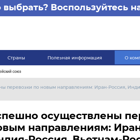
то выбрать? Воспользуйтесь 
Страны
Полезная информация
О ком
ейский союз
ы перевозки по новым направлениям: Иран-Россия, Инди
спешно осуществлены пе
овым направлениям: Иран
ндия-Россия, Вьетнам-Ро