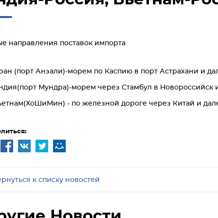
е направления поставок импорта
ран (порт Анзали)-морем по Каспию в порт Астрахани и да
ндия(порт Мундра)-морем через Стамбул в Новороссийск и
ьетнам(ХоШиМин) - по железной дороге через Китай и дал
литься:
ернуться к списку новостей
ругие Новости