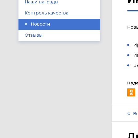
Наши награды
Контроль качества
Новости
Новы
Отзывы
И
И
В
Поде
В
Д