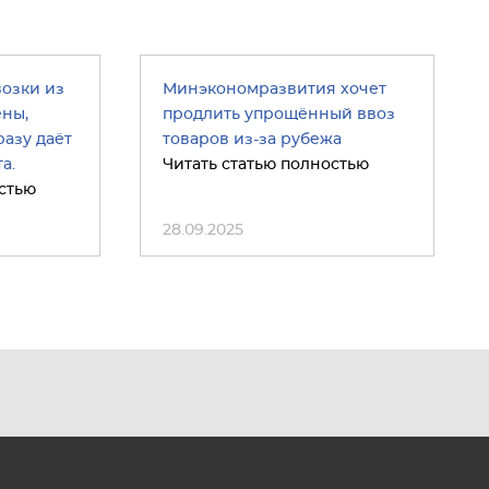
возки из
Минэкономразвития хочет
ены,
продлить упрощённый ввоз
азу даёт
товаров из-за рубежа
а.
Читать статью полностью
стью
28.09.2025