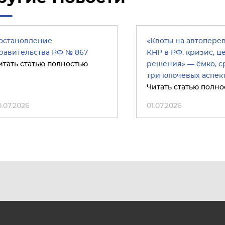
остановление
«Квоты на автопере
равительства РФ № 867
КНР в РФ: кризис, ц
итать статью полностью
решения» — ёмко, ср
три ключевых аспект
Читать статью полно
0.07.2026
01.07.2026