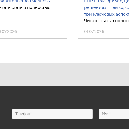
равительства РФ № 867
КНР в РФ: кризис, ц
итать статью полностью
решения» — ёмко, ср
три ключевых аспект
Читать статью полно
0.07.2026
01.07.2026