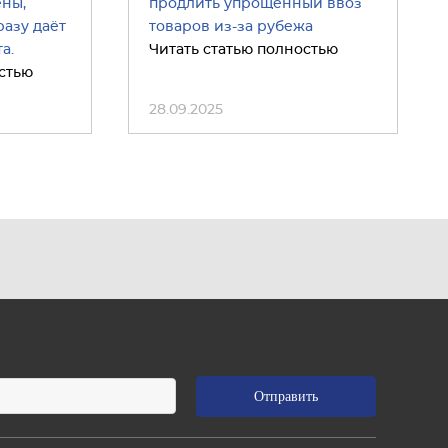
ены,
продлить упрощённый ввоз
азу даёт
товаров из-за рубежа
а.
Читать статью полностью
стью
28.09.2025