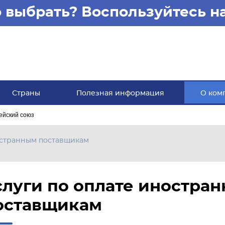
то выбрать? Воспользуйтесь 
Страны
Полезная информация
О ком
ейский союз
остранным поставщикам
слуги по оплате иностра
оставщикам