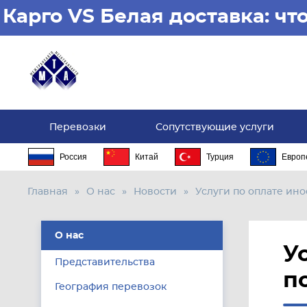
Карго VS Белая доставка: ч
Перевозки
Сопутствующие услуги
Россия
Китай
Турция
Европ
Главная
О нас
Новости
Услуги по оплате ин
О нас
У
Представительства
п
География перевозок