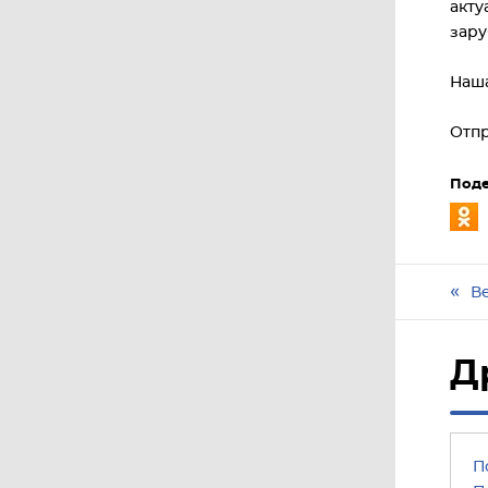
акту
зар
Наша
Отпр
Поде
В
Д
П