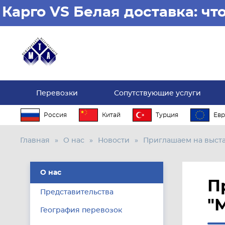
Карго VS Белая доставка: ч
Перевозки
Сопутствующие услуги
Россия
Китай
Турция
Евр
Главная
О нас
Новости
Приглашаем на выстав
О нас
П
Представительства
"
География перевозок