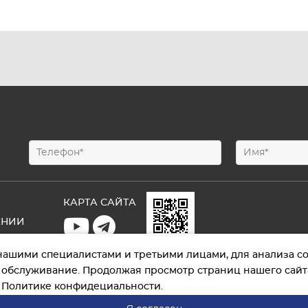
КАРТА САЙТА
АНИИ
ТЫ
нашими специалистами и третьими лицами, для анализа со
Открыть
 обслуживание. Продолжая просмотр страниц нашего сайта
презентацию
й
Политике конфидециальности
.