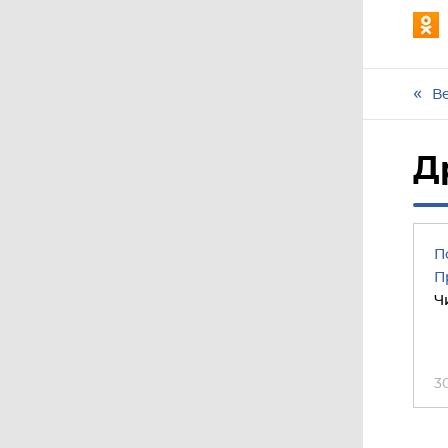
В
Д
П
П
Ч
3