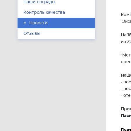
Наши награды
Контроль качества
Комп
"Экс
Новости
Отзывы
На 1
из 3
"Мет
прес
Наша
- по
- по
- от
Приг
Пави
Поде