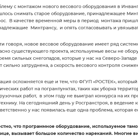
лему с монтажом нового весового оборудования в Инванго
лось снимать старое оборудование, принадлежащее Минтр
ос. В качестве временной меры в период монтажа пришл
адлежащие Минтрансу, и опять согласовывать и увязыват
ти говоря, новое весовое оборудование имеет ряд системн
асно существующего проекта, используемые весы не обору
ремя сильных снегопадов, которые у нас на Северо-Запад
т сильно затруднена, а скорость весового контроля снижен
ация осложняется еще и тем, что ФГУП «РОСТЕК», котор
ических работ на погранпунктах, таких как уборка террит
рузочных работ, в этом году не выиграл конкурса на их 
технику. На сегодняшний день у Росгранстроя, в ведение 
ветственно у нас появилась еще одна проблема, которая ес
стно, что программное оборудование, используемое там
ице, вызывает большое количество нареканий. Многие 