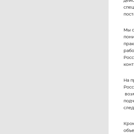
дейс
спец
пост
Мы с
пони
прак
рабо
Росс
конт
На п
Росс
возм
подч
след
Кром
объе