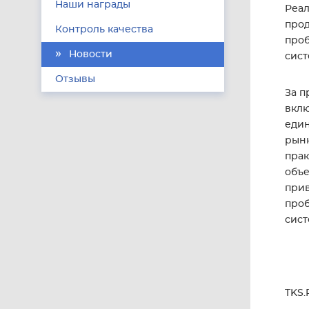
Наши награды
Реал
прод
Контроль качества
проб
Новости
сист
Отзывы
За п
вклю
един
рынк
прак
объе
прив
проб
сист
TKS.