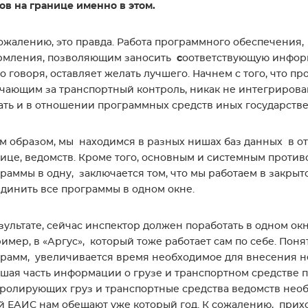
ов на границе именно в этом.
сожалению, это правда. Работа программного обеспечени
рмления, позволяющим заносить
с
оответствующую информ
о говоря, оставляет желать лучшего. Начнем с того, что
чающим за транспортный контроль, никак не интегрирова
ать и в отношении программных средств иных государст
м образом, мы находимся в разных нишах баз данных в о
ице, ведомств. Кроме того, основным и системным прот
раммы в одну, заключается том, что мы работаем в закры
динить все программы в одном окне.
зультате, сейчас инспектор должен поработать в одном окн
имер, в «Аргус», который тоже работает сам по себе. Пон
рамм, увеличивается время необходимое для внесения н
шая часть информации о грузе и транспортном средстве п
ролирующих груз и транспортные средства ведомств необх
й ЕАИС нам обещают уже который год. К сожалению, прихо