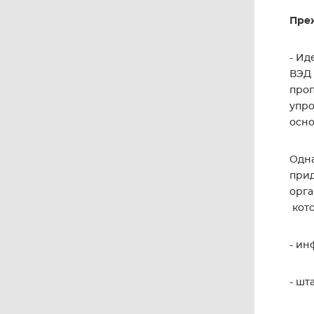
Преж
- Ид
ВЭД 
проп
упро
осн
Одна
прид
орга
кото
- ин
- шт