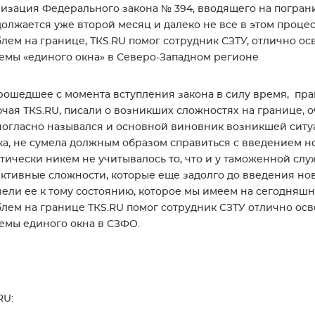
изация Федерального закона № 394, вводящего на пограни
олжается уже второй месяц и далеко не все в этом процес
лем на границе, ТКS.RU помог сотрудник СЗТУ, отлично 
емы «единого окна» в Северо-Западном регионе
рошедшее с момента вступления закона в силу время, пр
чая ТКS.RU, писали о возникших сложностях на границе, 
огласно назывался и основной виновник возникшей ситуа
а, не сумела должным образом справиться с введением н
тически никем не учитывалось то, что и у таможенной с
ктивные сложности, которые еще задолго до введения но
ели ее к тому состоянию, которое мы имеем на сегодняшн
лем на границе ТКS.RU помог сотрудник СЗТУ отлично о
емы единого окна в СЗФО.
RU: