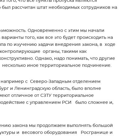
з того, что все пункты пропуска являются
был рассчитан штат необходимых сотрудников на
возможность. Одновременно с этим мы начали
варианты того, как все это будет происходить на
уппа по изучению задачи внедрения закона, в ходе
и контролирующие органы, такими как
онструктивно. Однако, надо понимать, что другие
 несколько иное территориальное подчинение.
я, например с Северо-Западным отделением
ург и Ленинградскую область, было вполне
меют отличное от СЗТУ территориальное
модействие с управлением РСИ было сложнее и,
рению закона мы продолжаем выполнять большой
труктуры и весового оборудования Росгранице и