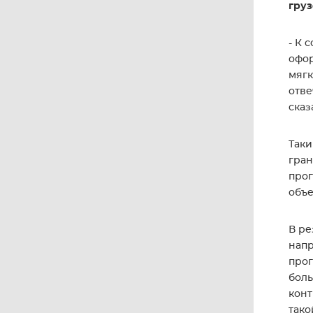
груз
- К 
офо
мягк
отве
сказ
Таки
гран
прог
объе
В ре
напр
прог
боль
конт
тако