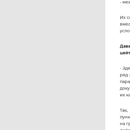
- ме
Их с
вмес
усло
Дава
цей
- Зд
ряд 
пара
доку
их к
Так,
пунк
на г