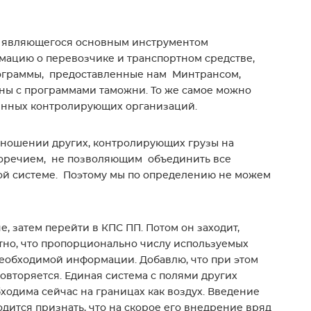
я, являющегося основным инструментом
ацию о перевозчике и транспортном средстве,
 программы, предоставленные нам Минтрансом,
ны с программами таможни. То же самое можно
венных контролирующих организаций.
тношении других, контролирующих грузы на
иворечием, не позволяющим объединить все
той системе. Поэтому мы по определению не можем
е, затем перейти в КПС ПП. Потом он заходит,
ятно, что пропорционально числу используемых
еобходимой информации. Добавлю, что при этом
овторяется. Единая система с полями других
одима сейчас на границах как воздух. Введение
дится признать, что на скорое его внедрение вряд