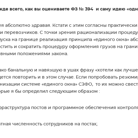
де всего, как вы оцениваете ФЗ № 394 и саму идею «одн
ея абсолютно здравая. Кстати с этим согласны практическ
и перевозчиков. С точки зрения рационализации процеду
уска на границе реализация принципа «единого окна» абс
стить и сократить процедуру оформления грузов на грани
овными положениями закона.
ко банальную и навязшую в ушах фразу «хотели как лучше,
ется повторить и в этом случае. Если попробовать резюм
низации системе «единого окна» СЗФО, то их можно свест
рые я бы определил следующим образом :
фраструктура постов и программное обеспечения контроля
атная численность сотрудников на постах;