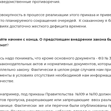
жведомственные противоречия.
овокупность в процессе реализации этого приказа и при
то планируемого сокращения очередей. К сказанному я бы
виях достаточно жесткого дефицита времени.
йте начнем с конца. О предстоящем внедрении закона бы
тнот
?
есь надо понимать, что кроме основного документа - ФЗ №
законодательных актов и нормативных документов, котор
ллельно закону. Фактически в целом ряде случаев нам пр
менты в условиях отсутствия необходимой нам информации.
ачестве.
 например, под приказы Правительства №109 и №110 дол
тов пропуска, разрешающие или запрещающие ввоз разли
ранице. Фактически же эти перечни были опубликованы п