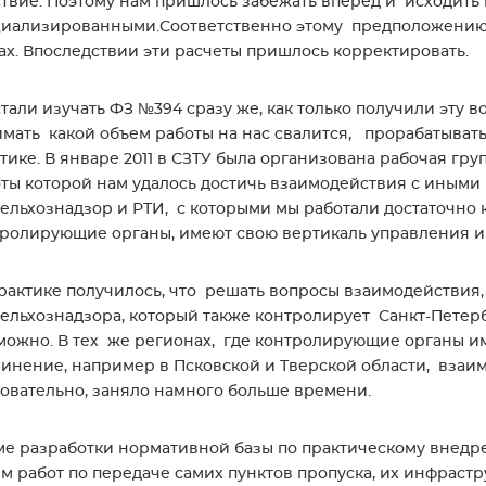
твие. Поэтому нам пришлось забежать вперед и исходить и
иализированными.Соответственно этому предположению 
ах. Впоследствии эти расчеты пришлось корректировать.
тали изучать ФЗ №394 сразу же, как только получили эту 
мать какой объем работы на нас свалится, прорабатывать 
тике. В январе 2011 в СЗТУ была организована рабочая гр
ты которой нам удалось достичь взаимодействия с иным
ельхознадзор и РТИ, с которыми мы работали достаточно к
ролирующие органы, имеют свою вертикаль управления и
рактике получилось, что решать вопросы взаимодействи
ельхознадзора, который также контролирует Санкт-Петерб
ожно. В тех же регионах, где контролирующие органы и
инение, например в Псковской и Тверской области, взаи
овательно, заняло намного больше времени.
е разработки нормативной базы по практическому внед
м работ по передаче самих пунктов пропуска, их инфрас