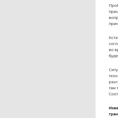
Проб
приш
вопр
прин
Кста
согл
во в
буде
Ситу
техн
разг
там 
Соот
Изве
гран