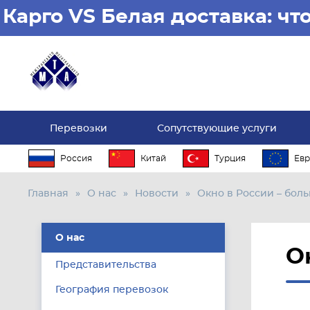
Карго VS Белая доставка: ч
Перевозки
Сопутствующие услуги
Россия
Китай
Турция
Евр
Главная
О нас
Новости
Окно в России – боль
О нас
О
Представительства
География перевозок