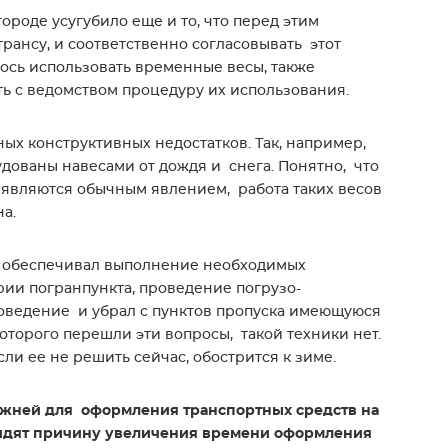
роде усугубило еще и то, что перед этим
ансу, и соответственно согласовывать этот
ось использовать временные весы, также
ь с ведомством процедуру их использования.
ых конструктивных недостатков. Так, например,
дованы навесами от дождя и снега. Понятно, что
е являются обычным явлением, работа таких весов
а.
ый обеспечивал выполнение необходимых
ории погранпункта, проведение погрузо-
проведение и убрал с пунктов пропуска имеющуюся
которого перешли эти вопросы, такой техники нет.
ли ее не решить сейчас, обострится к зиме.
ожней для оформления транспортных средств на
видят причину увеличения времени оформления