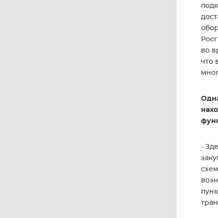
подк
дост
обор
Росг
во в
что 
мног
Одна
нахо
фун
- Зд
заку
схем
возн
пунк
тран