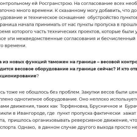
онтрольному ей Росгранстрою. На согласование всех необ
аточно много времени. К сказанному могу добавить, что до
удование и техническое оснащение обустройство пунктов
раница начала принимать от нас пункты пропуска в прошл
ремя которого часть технических проектов, которые были 
все эти межведомственные согласования и бесчисленный
о времени.
 из новых функций таможен на границе – весовой контро
дится весовое оборудование на границе сейчас? И кто от
кционирование
?
есь тоже не обошлось без проблем. Закупки весов были це
плено однотипное оборудование. Оно неплохо использует
ами движения, таких как Торфяновка, Брусничное и Бур
икли в Ивангороде, где пункт пропуска фактически зажат
та, пришлось организовывать реверсивное движение, чт
спорта. Однако, в данном случае другого выхода просто не