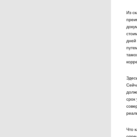
Из с
преи
доку
стои
дней
путе
тамо
корр
Здес
Сейч
долж
срок
сове
реал
Что 
опре