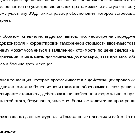
ос решается по усмотрению инспектора таможни, зачастую он пост
ому участнику ВЭД, так как размер обеспечения, которое затребов
еряет.
м образом, специалисты делают вывод, что, несмотря на упорядоч
док контроля и корректировки таможенной стоимости ввозимых тов
нему может усомниться в заявленной стоимости по цене сделки на
оряжении, и назначить дополнительную проверку, взяв при этом о
гами больше трех месяцев.
вная тенденция, которая прослеживается в действующих правовых 
удников таможни более четко и грамотно обосновывать свои реше
ектировке стоимости, действовать не шаблонно и формально, а при
плекой этого, безусловно, является большое количество проигранн
ликовано по данным журнала «Таможенные новости» и сайта
tks.ru
литься: