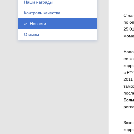
Наши награды
Контроль качества
С на
по о
Новости
25.0
Отзывы
моме
Напо
ее ко
корр
в РФ
2011
тамо
после
Боль
регл
Зако
корр