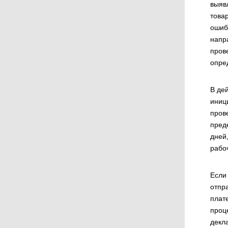
выяв
това
ошиб
напр
пров
опре
В де
иниц
пров
пред
дней,
рабоч
Если
отпр
плат
проц
декл