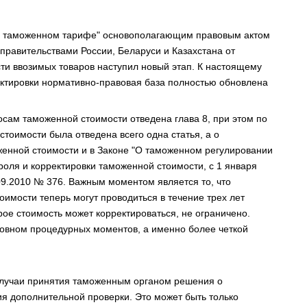
О таможенном тарифе" основополагающим правовым актом
равительствами России, Беларуси и Казахстана от
ти ввозимых товаров наступил новый этап. К настоящему
ктировки нормативно-правовая база полностью обновлена
сам таможенной стоимости отведена глава 8, при этом по
стоимости была отведена всего одна статья, а о
женной стоимости и в Законе "О таможенном регулировании
оля и корректировки таможенной стоимости, с 1 января
09.2010 № 376. Важным моментом является то, что
оимости теперь могут проводиться в течение трех лет
орое стоимость может корректироваться, не ограничено.
новном процедурных моментов, а именно более четкой
случаи принятия таможенным органом решения о
ия дополнительной проверки. Это может быть только