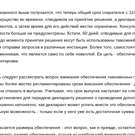
казанного выше получается, что теперь общий срок сократился с 11
мущество во времени, отводимом на принятие решения, а декларан
ментов, а затем время для его действий жестко ограничено. Консу
мости больше не предусмотрены. Кстати, 60 дней, отводимые для 
 до момента принятия решения могут быть использованы таможней
м отправки запросов в различные инстанции. Более того, самосто
женникам, что является само по себе новеллой. Ее цель - обеспе
ектировке.
ь следует рассмотреть вопрос взимания обеспечения таможенных 
ас более жестко регламентированы сроки внесения обеспечения - 
на отказать в выпуске. Учитывая, что срок выпуска наступает на с
 установлен для передачи декларанту решения о проведении допо
ршенно непонятно, как декларант может успеть внести это обеспеч
ьную возможность - только если у него уже есть достаточная сумма
касается размера обеспечения - этот вопрос, как и прежде, остает
делить размер обеспечения, исходя из наибольшей возможной стоим