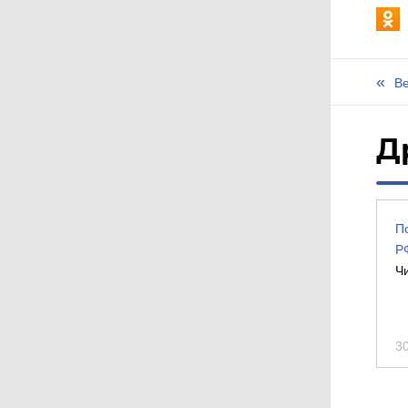
Ве
Д
П
Р
Ч
3