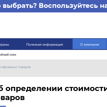
то выбрать? Воспользуйтесь 
траны
Полезная информация
О компании
ейский союз
и ввозимых товаров
б определении стоимост
оваров