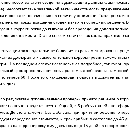
ление несоответствия сведений в декларации данным фактического
ра), несоответствие заявленной величины стоимости предъявленны
ки и опечатки, повлиявшие на величину стоимости. Такая регламен
авлена на предотвращение субъективных и поспешных решений. Вм
едения корректировки до выпуска и без проведения дополнительн
деления стоимости. Это не совсем логично, так как на практике о
йствующем законодательстве более четко регламентированы проце
иативе декларанта и самостоятельной корректировки таможенным 
ерки. На последнем следует остановиться подробнее, так как он 
ельный срок представления декларантом затребованных таможней 
 то теперь 60. После того как декларант подаст эти документы, у 
их дня).
 по результатам дополнительной проверки принято решение о корр
авке по почте отводится всего 10 дней, и 5 рабочих дней - на оф
ежей. До этого таможня была обязана при принятии решения о кор
едуры определения стоимости, и срок прибытия составлял до 45 дн
аранта на корректировку ему давалось еще 15 дней на оформление