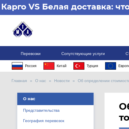
Карго VS Белая доставка: ч
Перевозки
Сопутствующие услуги
С
Россия
Китай
Турция
Европ
Главная
О нас
Новости
Об определении стоимост
О нас
О
Представительства
т
География перевозок