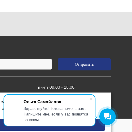
пн-пт 09.00 - 18.00
+7 (495) 461-
Ольга Самойлова
м веб-сайте, что позволяет нам улучшать
01-11
Здравствуйте! Готова помочь вам.
я его использования. Более подробные сведения
Напишите мне, если у вас появятся
вопросы.
Разработка