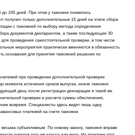
4 до 105 дней. При этом у таможни появилось
т получил только дополнительные 15 дней на этапе сбора
льтации с таможней по выбору метода определения
сбора документов декларантом, а также последующие 30
 для проведения самостоятельной проверки, в том числе
ятельные мероприятия практически вменяются в обязанность
чить основания для принятия таможней решения по
платежей при проведении дополнительной проверки.
до момента истечения сроков выпуска, иначе таможня
ледующий день после регистрации декларации и такой же
лнительной проверки и расчета суммы обеспечения,
ение вовремя. Специалисты здесь видят лишь одну
 авансовых платежей на счете таможни.
ся весьма субъективным. По новому закону, таможня вправе
ости товаров того же класса или вида. На практике этот