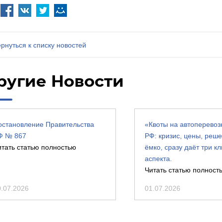
рнуться к списку новостей
ругие Новости
остановление Правительства
«Квоты на автоперевозк
Ф № 867
РФ: кризис, цены, реш
итать статью полностью
ёмко, сразу даёт три к
аспекта.
Читать статью полност
0.07.2026
01.07.2026