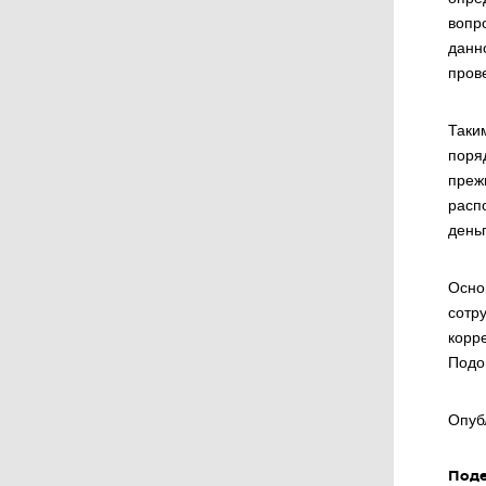
вопр
данн
пров
Таки
поря
преж
расп
день
Осно
сотр
корр
Подо
Опуб
Поде