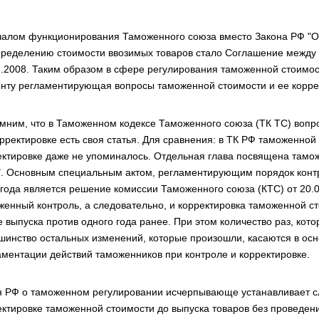
чалом функционирования Таможенного союза вместо Закона РФ "
пределению стоимости ввозимых товаров стало Соглашение между п
1.2008. Таким образом в сфере регулирования таможенной стоимос
нту регламентирующая вопросы таможенной стоимости и ее корре
мним, что в Таможенном кодексе Таможенного союза (ТК ТС) вопро
рректировке есть своя статья. Для сравнения: в ТК РФ таможенной 
ектировке даже не упоминалось. Отдельная глава посвящена тамо
". Основным специальным актом, регламентирующим порядок контр
 года является решение комиссии Таможенного союза (КТС) от 20.
женный контроль, а следовательно, и корректировка таможенной ст
 выпуска против одного года ранее. При этом количество раз, кот
шинство остальных изменений, которые произошли, касаются в ос
аментации действий таможенников при контроле и корректировке.
н РФ о таможенном регулировании исчерпывающе устанавливает 
ектировке таможенной стоимости до выпуска товаров без проведен