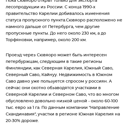
Пока Сювяоро открыт только для экспорта
лесопродукции из России. С конца 1990-х
правительство Карелии добивалось изменения
статуса пропускного пункта.Сювяоро расположено не
намного дальше от Петербурга, чем другие
пропускные пункты. До него около 230 км, а до
Торфяновки, например, около 200 км.
Проезд через Сювяоро может быть интересен
петербуржцам, следующим в такие регионы
Финляндии, как Северная Карелия, Южный Саво,
Северный Саво, Кайнуу. Недвижимость в Южном
Саво давно уже пользуется спросом у россиян. А
сейчас они охотно обзаводятся участками в
Северной Карелии и Северном Саво, что во многом
обусловлено довольно низкой ценой - около 60-100
тыс. евро за 1 га. По данным компании "Направление
Скандинавия", участки в регионе Южная Карелия на
20-30% дороже.