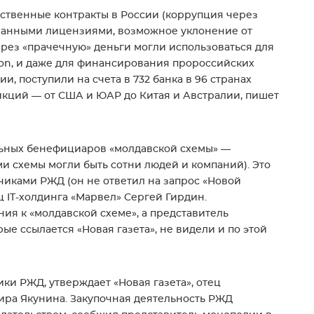
рственные контракты в России (коррупция через
званными лицензиями, возможное уклонение от
рез «прачечную» деньги могли использоваться для
csson, и даже для финансирования пророссийских
, поступили на счета в 732 банка в 96 странах
икций — от США и ЮАР до Китая и Австралии, пишет
льных бенефициаров «молдавской схемы» —
ми схемы могли быть сотни людей и компаний). Это
иками РЖД (он не ответил на запрос «Новой
ец IT-холдинга «Марвел» Сергей Гирдин.
ния к «молдавской схеме», а представитель
рые ссылается «Новая газета», не видели и по этой
и РЖД, утверждает «Новая газета», отец
ра Якунина. Закупочная деятельность РЖД