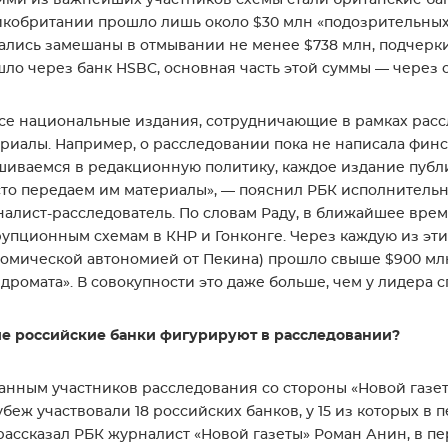
кобритании прошло лишь около $30 млн «подозрительных т
ались замешаны в отмывании не менее $738 млн, подчерки
ло через банк HSBC, основная часть этой суммы — через о
се национальные издания, сотрудничающие в рамках расс
риалы. Например, о расследовании пока не написала финска
иваемся в редакционную политику, каждое издание публик
то передаем им материалы», — пояснил РБК исполнитель
алист-расследователь. По словам Раду, в ближайшее вре
упционным схемам в КНР и Гонконге. Через каждую из эти
омической автономией от Пекина) прошло свыше $900 мл
дромата». В совокупности это даже больше, чем у лидера с
е российские банки фигурируют в расследовании?
анным участников расследования со стороны «Новой газет
убеж участвовали 18 российских банков, у 15 из которых в п
рассказал РБК журналист «Новой газеты» Роман Анин, в п