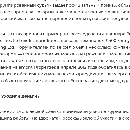
румпированный судья» выдает официальный приказ, обяз
ачает пристава, который тоже является частью мошенничес
 российская компания переводит деньги, погасив несущес
ая газета» приводит пример из расследования: в январе 2
erties Ltd якобы приобрела вексель номиналом $400 млн 
ing Ltd. Поручителями по векселю были несколько компан
ктором — пенсионером из Москвы) и гражданин Молдави
читываться по векселю, все плательщики сообщили, что дол
ания Valemont Properties в апреле 2012 года обратилась 
илась к обеспечению молдавской юрисдикции, где у орга
ю было получение легального обоснования для вывода ден
 уходили деньги?
учении «молдавской схемы» принимали участие журналист
ципа работы «Ландромата», рассказывало об участии в сх