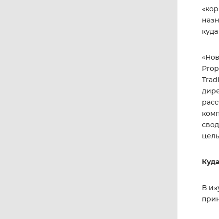
«кор
назн
куда
«Нов
Prop
Trad
дире
расс
комп
свод
цель
Куда
В из
прин