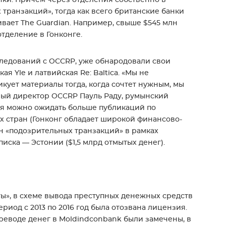
ранзакций», тогда как всего британские банки
вает The Guardian. Например, свыше $545 млн
тделение в Гонконге.
ледований с OCCRP, уже обнародовали свои
я Yle и латвийская Re: Baltica. «Мы не
ует материалы тогда, когда сочтет нужным, мы
ный директор OCCRP Пауль Раду, румынский
мя можно ожидать больше публикаций по
х стран (Гонконг обладает широкой финансово-
н «подозрительных транзакций» в рамках
писка — Эстонии ($1,5 млрд отмытых денег).
ы», в схеме вывода преступных денежных средств
ериод с 2013 по 2016 год была отозвана лицензия.
ереводе денег в Moldindconbank были замечены, в