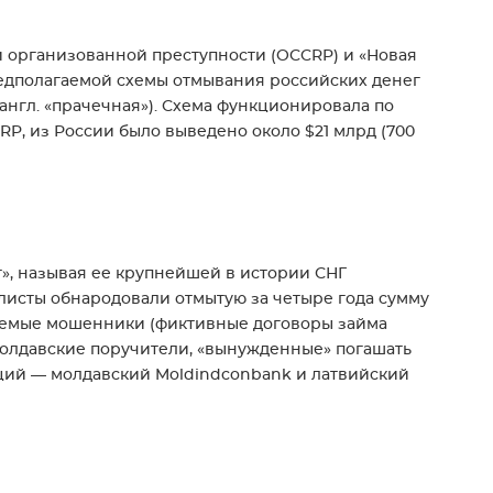
 организованной преступности (OCCRP) и «Новая
редполагаемой схемы отмывания российских денег
англ. «прачечная»). Схема функционировала по
CRP, из России было выведено около $21 млрд (700
т», называя ее крупнейшей в истории СНГ
листы обнародовали отмытую за четыре года сумму
агаемые мошенники (фиктивные договоры займа
олдавские поручители, «вынужденные» погашать
ций — молдавский Moldindconbank и латвийский