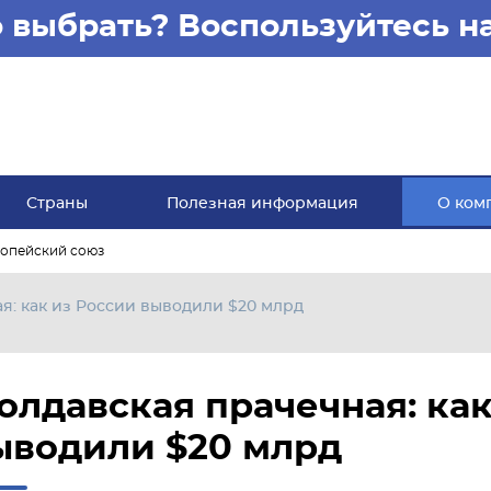
то выбрать? Воспользуйтесь 
Страны
Полезная информация
О ком
опейский союз
я: как из России выводили $20 млрд
олдавская прачечная: как
ыводили $20 млрд