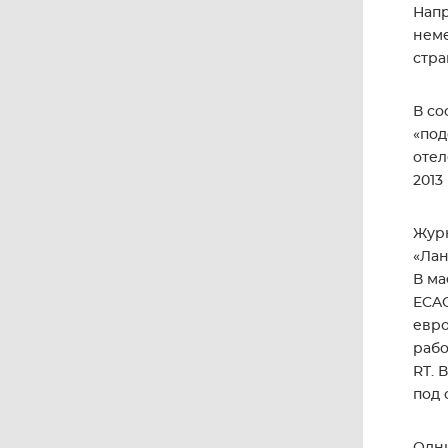
Напр
неме
стра
В со
«под
отел
2013
Журн
«Лан
В ма
ECAG
евро
рабо
RT. 
под 
Одни