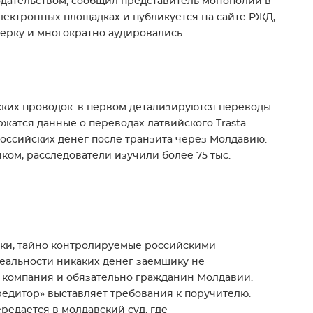
одательством, сообщил представитель монополии в
электронных площадках и публикуется на сайте РЖД,
ерку и многократно аудировались.
ких проводок: в первом детализируются переводы
ржатся данные о переводах латвийского Trasta
оссийских денег после транзита через Молдавию.
ом, расследователи изучили более 75 тыс.
шки, тайно контролируемые российскими
реальности никаких денег заемщику не
я компания и обязательно гражданин Молдавии.
кредитор» выставляет требования к поручителю.
редается в молдавский суд, где