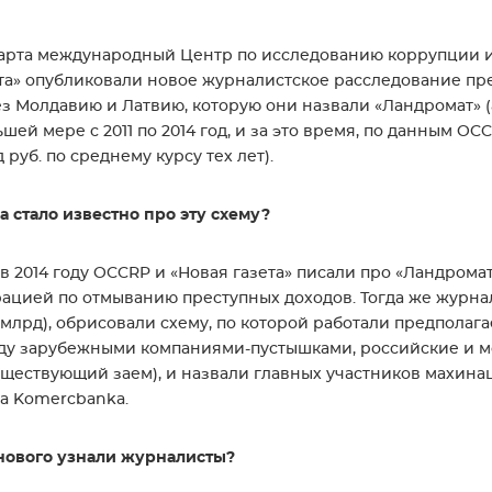
арта международный Центр по исследованию коррупции и
та» опубликовали новое журналистское расследование п
з Молдавию и Латвию, которую они назвали «Ландромат» (
шей мере с 2011 по 2014 год, и за это время, по данным OC
 руб. по среднему курсу тех лет).
а стало известно про эту схему?
в 2014 году OCCRP и «Новая газета» писали про «Ландрома
ацией по отмыванию преступных доходов. Тогда же журна
 млрд), обрисовали схему, по которой работали предпол
у зарубежными компаниями-пустышками, российские и м
ществующий заем), и назвали главных участников махина
ta Komercbanka.
нового узнали журналисты?