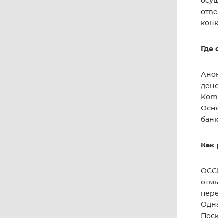
осущ
отве
конк
Где 
Анон
дене
Kome
Осно
банк
Как 
OCCR
отмы
пере
Одна
Поск