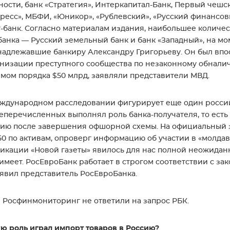
ности, банк «Стратегия», Интеркапитал-Банк, Первый чеш
ресс», МБФИ, «Юникор», «Рублевский», «Русский финансовы
-банк. Согласно материалам издания, наибольшее количе
банка — Русский земельный банк и банк «Западный», на 
адлежавшие банкиру Александру Григорьеву. Он был впо
низации преступного сообщества по незаконному обнали
мом порядка $50 млрд, заявляли представители МВД.
ждународном расследовании фигурирует еще один россий
перечисленных выполнял роль банка-получателя, то есть
ию после завершения офшорной схемы. На официальный з
50 по активам, опроверг информацию об участии в «молда
икации «Новой газеты» явилось для нас полной неожиданн
имеет. РосЕвроБанк работает в строгом соответствии с за
явил представитель РосЕвроБанка.
 Росфинмониторинг не ответили на запрос РБК.
ю роль играл импорт товаров в Россию?