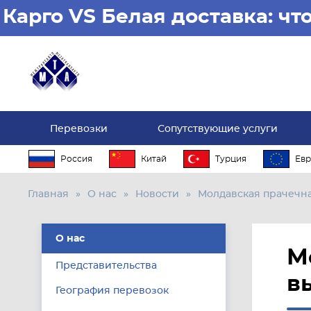
Карго VS Белая доставка: ч
Перевозки
Сопутствующие услуги
Россия
Китай
Турция
Евр
Главная
О нас
Новости
Молдавская прачечна
О нас
М
Представительства
в
География перевозок