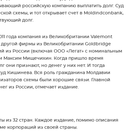
ывающий российскую компанию выплатить долг. Суд
кой схемы, и тот открывает счет в Moldindconbank,
твующий долг.
011 года компания из Великобритании Valemont
у другой фирмы из Великобритании Goldbridge
ий из России (включая ООО «Легат» с номинальным
и Максим Мищечихин. Когда пришло время
г они признают, но денег у них нет. И тогда
в суд Кишинева. Вся роль гражданина Молдавии
низаторов схемы были хорошие связи. Главной
ег из России, отмечает издание.
ы из 32 стран. Каждое издание, помимо описания
еме корпораций из своей страны.