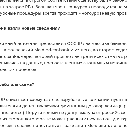
ествляется в строгом соответствии с действующим закон
т на запрос РБК, большая часть конкурсов проводится на 
урсные процедуры всегда проходят многоуровневую пров
они взяли новые сведения?
имный источник предоставил OCCRP два массива банковс
г в молдавский Moldindconbank и из него, во втором соде
rcbanka, через который прошло две трети всех отмытых р
вываясь на данных, предоставленных анонимным источник
овских проводок.
работала схема?
P описывает схему так: две зарубежные компании-пусты
вателями денег, заключают фиктивный договор займа (в 
числяется). Поручителями по долгу выступают российска
 из сторон договора не может расплатиться по долгу, и «
ольку в сделке присутствует гражданин Молдавии, дело пе