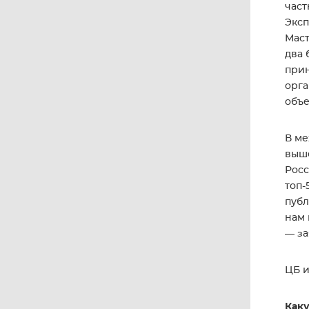
част
Эксп
Маст
два 
прин
орга
объе
В ме
выше
Росс
топ-
публ
нам 
— за
ЦБ и
Каку