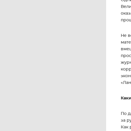
Вели
оказ
прош
Не в
мате
вмеш
прос
журн
корр
экон
«Лан
Каки
По д
за р
Как 