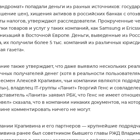
андромат» попадали деньги из разных источников: госуда
шение цен), хищения активов в российских банках с ото
ты налогов, утверждают расследователи. Прокрученные че
пки товаров и услуг у таких компаний, как Samsung и Eri
низаций в Восточной Европе. Деньги, выведенные из России
, их получили более 5 тыс. компаний из различных юрисд
ая газета».
ние также утверждает, что даже выявило нескольких реа
чных получателей денег (хотя в реальности пользователя
есмен Алексей Крапивин, чьи компании являются подрядч
ты»), владелец IT-группы «Ланит» Георгий Генс и совладел
ставитель «Ланита» заявил РБК, что Генс не имеет отноше
вел» сказала, что в компании никаких документов, на кото
ине комментировать ничего не могут.
ании Крапивина и его партнеров — крупнейшие подрядчик
ивина ранее был советником бывшего главы РЖД Владими