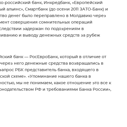
ско-российский банк, Инкредбанк, «Европейский
й альянс», Смартбанк (до осени 2011 ЗАТО-Банк) и
ство денег было переправлено в Молдавию через
момент совершения сомнительных операций
следствии задержан по подозрениям в
чиванию и выводу денежных средств за рубеж
ский банк — РосЕвроБанк, который в отличие от
 через него денежные средства возвращались в
апрос РБК представитель банка, входящего в
вской схеме». «Упоминание нашего банка в
остью, мы не понимаем, какое отношение это все к
конодательством РФ и требованиями Банка России»,