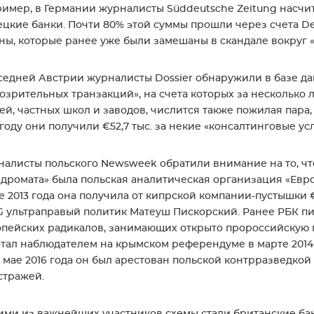
имер, в Германии журналисты Süddeutsche Zeitung насчит
цкие банки. Почти 80% этой суммы прошли через счета 
ны, которые ранее уже были замешаны в скандале вокруг «
седней Австрии журналисты Dossier обнаружили в базе да
озрительных транзакций», на счета которых за несколько 
ей, частных школ и заводов, числится также пожилая пара
 году они получили €52,7 тыс. за некие «консалтинговые усл
алисты польского Newsweek обратили внимание на то, чт
дромата» была польская аналитическая организация «Евро
е 2013 года она получила от кипрской компании-пустышки €
 ультраправый политик Матеуш Пискорский. Ранее РБК пис
пейских радикалов, занимающих открыто пророссийскую 
тал наблюдателем на крымском референдуме в марте 2014 г
В мае 2016 года он был арестован польской контрразведко
стражей.
ми из важнейших участников схемы стали британские бан