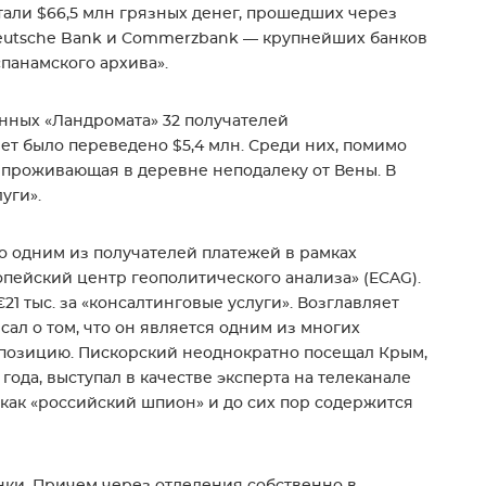
али $66,5 млн грязных денег, прошедших через
Deutsche Bank и Commerzbank — крупнейших банков
панамского архива».
нных «Ландромата» 32 получателей
лет было переведено $5,4 млн. Среди них, помимо
, проживающая в деревне неподалеку от Вены. В
уги».
о одним из получателей платежей в рамках
пейский центр геополитического анализа» (ECAG).
21 тыс. за «консалтинговые услуги». Возглавляет
ал о том, что он является одним из многих
позицию. Пискорский неоднократно посещал Крым,
ода, выступал в качестве эксперта на телеканале
й как «российский шпион» и до сих пор содержится
ки. Причем через отделения собственно в