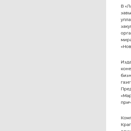
В «Л
завы
упла
заку
орга
мира
«Нов
Изда
коне
бизн
газе
Пред
«Мар
прич
Комп
Крап