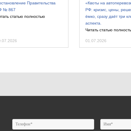
остановление Правительства
«Квоты на автоперевозк
Ф № 867
РФ: кризис, цены, реш
итать статью полностью
ёмко, сразу даёт три к
аспекта.
Читать статью полност
0.07.2026
01.07.2026