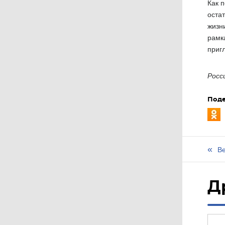
Как 
оста
жизн
рамк
приг
Росс
Поде
Ве
Д