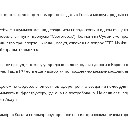
стерство транспорта намерено создать в России международные в
сейчас задумываемся над созданием велодорожки в одном из пункт
мобильный пункт пропуска "Светогорск"). Коллеги из Суоми уже про
инистра транспорта Николай Асаул, отвечая на вопрос "РГ". Из Фи
й страны, пояснил он.
л подчеркнул, что международные велосипедные дороги в Европе о
оне. Так, в РФ есть еще наработки по продлению международных е
 целом на федеральной сети автодорог речи о введении полос для в
мывать инфраструктуру, где она не востребована. Но если есть сп
ет Асаул.
имер, в Казани веломаршрут проходит по историческим точкам горо