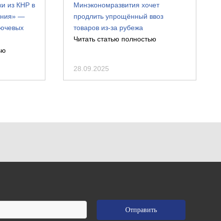
и из КНР в
Минэкономразвития хочет
ения» —
продлить упрощённый ввоз
лючевых
товаров из-за рубежа
Читать статью полностью
ью
28.09.2025