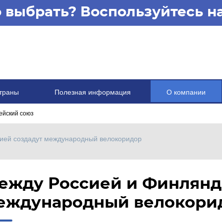
то выбрать? Воспользуйтесь 
траны
Полезная информация
О компании
ейский союз
ией создадут международный велокоридор
ежду Россией и Финлянд
еждународный велокори