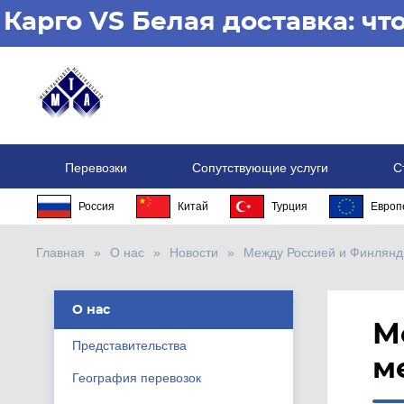
Карго VS Белая доставка: ч
Перевозки
Сопутствующие услуги
С
Россия
Китай
Турция
Европ
Главная
О нас
Новости
Между Россией и Финлянд
О нас
М
Представительства
м
География перевозок