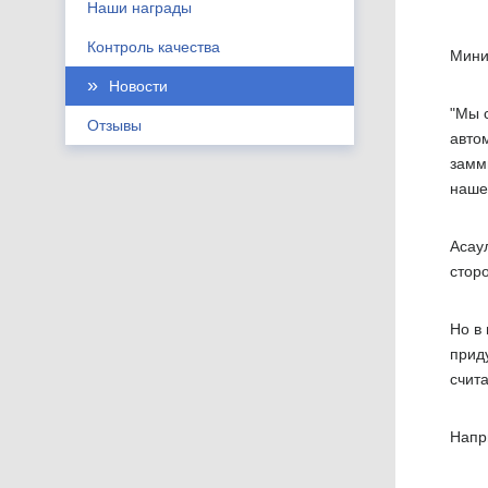
Наши награды
Контроль качества
Мини
Новости
"Мы 
Отзывы
авто
замм
наше
Асау
стор
Но в
приду
счита
Напр