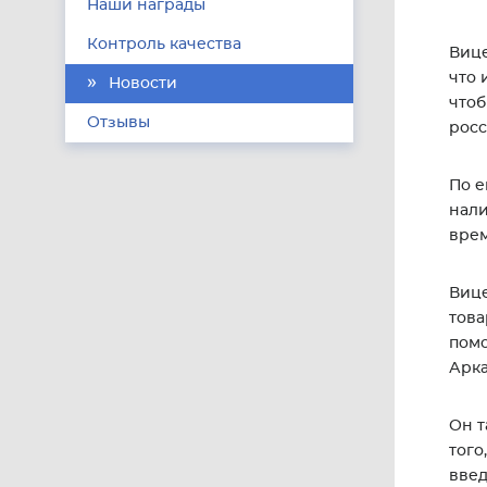
Наши награды
Контроль качества
Вице
что 
Новости
чтоб
Отзывы
росс
По е
нали
врем
Вице
това
помо
Арка
Он т
того
введ