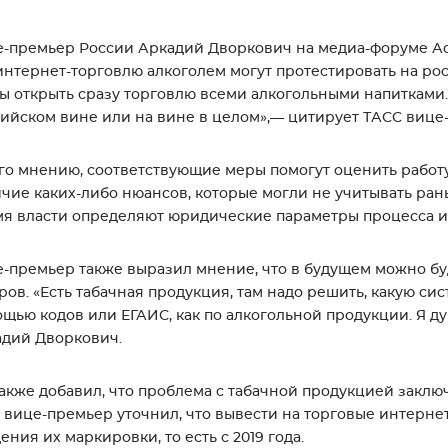
-премьер России Аркадий Дворкович на медиа-форуме А
интернет-торговлю алкоголем могут протестировать на росс
ы открыть сразу торговлю всеми алкогольными напитками. 
ийском вине или на вине в целом»,— цитирует ТАСС вице
го мнению, соответствующие меры помогут оценить работу
чие каких-либо нюансов, которые могли не учитывать ран
я власти определяют юридические параметры процесса и
-премьер также выразил мнение, что в будущем можно бу
ров. «Есть табачная продукция, там надо решить, какую сист
щью кодов или ЕГАИС, как по алкогольной продукции. Я д
дий Дворкович.
акже добавил, что проблема с табачной продукцией заклю
, вице-премьер уточнил, что вывести на торговые интерн
ения их маркировки, то есть с 2019 года.