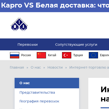
Карго VS Белая доставка: ч
Перевозки
Сопутствующие услуги
Россия
Китай
Турция
Европ
Главная
О нас
Новости
Интернет-торговлю а
О нас
И
Представительства
н
География перевозок