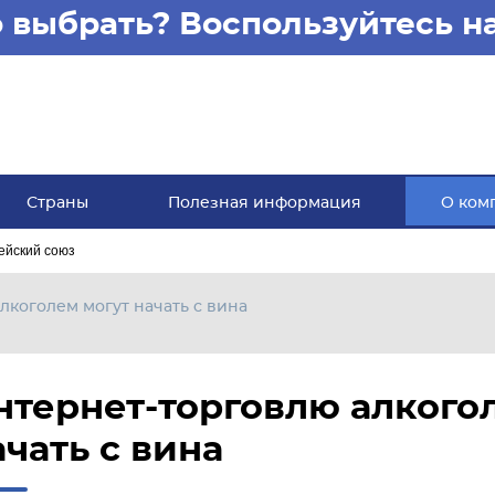
то выбрать? Воспользуйтесь 
Страны
Полезная информация
О ком
ейский союз
лкоголем могут начать с вина
нтернет-торговлю алкого
ачать с вина