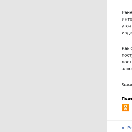
Ране
инте
уточ
изде
Как 
пост
дост
алко
Ком
Поде
В