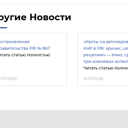
ругие Новости
остановление
«Квоты на автопере
равительства РФ № 867
КНР в РФ: кризис, ц
итать статью полностью
решения» — ёмко, ср
три ключевых аспект
Читать статью полно
0.07.2026
01.07.2026